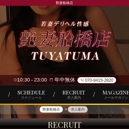
艶妻船橋店
10:30
23:00
年中無休
070-8419-2820
T
SCHEDULE
RECRUIT
MAGAZIN
ト
スケジュール
求人案内
メールマガジン
艶妻船橋店
求人案内
RECRUIT