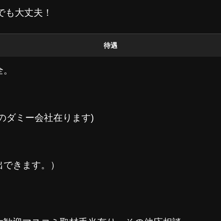
間でも大丈夫！
待遇
全。
のダミー会社在ります)
出できます。）