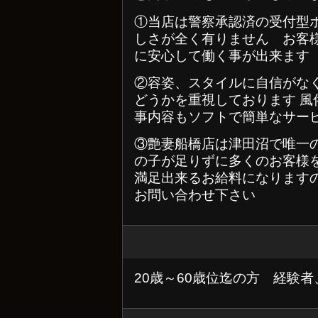
①当店は警察承認済の受付型
しさが全く有りません お客
に安心して働く事が出来ます
②容姿、スタイルに自信がな
どうかを重視しております 風
事内容もソフトで簡単なサー
③艶妻船橋店は津田沼で唯一
の子が足りずに多くのお客様
満足出来るお給料になります
お問い合わせ下さい
20歳～60歳位迄の方 経験